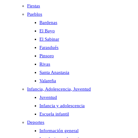
Fiestas
Pueblos
Bardenas
El Bayo
El Sabinar
Farasdués
Pinsoro
Rivas
Santa Anastasia
Valareña
Infancia, Adolescencia, Juventud
Juventud
Infancia y adolescencia
Escuela infantil
Deportes
Información general