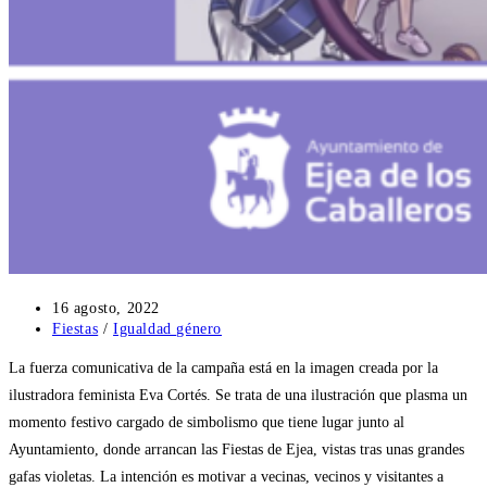
Publicación
16 agosto, 2022
de
Categoría
Fiestas
/
Igualdad género
la
de
La fuerza comunicativa de la campaña está en la imagen creada por la
entrada:
la
entrada:
ilustradora feminista Eva Cortés. Se trata de una ilustración que plasma un
momento festivo cargado de simbolismo que tiene lugar junto al
Ayuntamiento, donde arrancan las Fiestas de Ejea, vistas tras unas grandes
gafas violetas. La intención es motivar a vecinas, vecinos y visitantes a