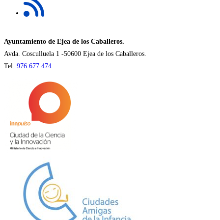
abre
pestaña
en
una
nueva
Ayuntamiento de Ejea de los Caballeros.
pestaña
Avda. Cosculluela 1 -50600 Ejea de los Caballeros.
Tel.
976 677 474