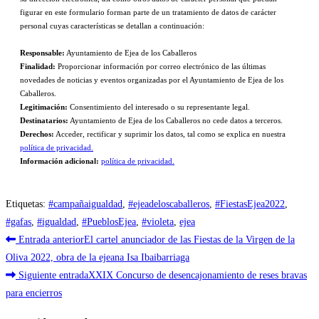
figurar en este formulario forman parte de un tratamiento de datos de carácter
personal cuyas características se detallan a continuación:
Responsable:
Ayuntamiento de Ejea de los Caballeros
Finalidad:
Proporcionar información por correo electrónico de las últimas
novedades de noticias y eventos organizadas por el Ayuntamiento de Ejea de los
Caballeros.
Legitimación:
Consentimiento del interesado o su representante legal.
Destinatarios:
Ayuntamiento de Ejea de los Caballeros no cede datos a terceros.
Derechos:
Acceder, rectificar y suprimir los datos, tal como se explica en nuestra
política de privacidad.
Información adicional:
política de privacidad.
Etiquetas
:
#campañaigualdad
,
#ejeadeloscaballeros
,
#FiestasEjea2022
,
#gafas
,
#igualdad
,
#PueblosEjea
,
#violeta
,
ejea
Leer
Entrada anterior
El cartel anunciador de las Fiestas de la Virgen de la
más
Oliva 2022, obra de la ejeana Isa Ibaibarriaga
Siguiente entrada
XXIX Concurso de desencajonamiento de reses bravas
artículos
para encierros