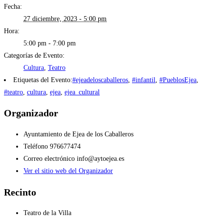
Fecha:
27 diciembre, 2023 - 5:00 pm
Hora:
5:00 pm - 7:00 pm
Categorías de Evento:
Cultura
,
Teatro
Etiquetas del Evento:
#ejeadeloscaballeros
,
#infantil
,
#PueblosEjea
,
#teatro
,
cultura
,
ejea
,
ejea_cultural
Organizador
Ayuntamiento de Ejea de los Caballeros
Teléfono
976677474
Correo electrónico
info@aytoejea.es
Ver el sitio web del Organizador
Recinto
Teatro de la Villa