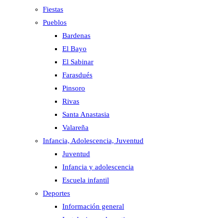
Fiestas
Pueblos
Bardenas
El Bayo
El Sabinar
Farasdués
Pinsoro
Rivas
Santa Anastasia
Valareña
Infancia, Adolescencia, Juventud
Juventud
Infancia y adolescencia
Escuela infantil
Deportes
Información general