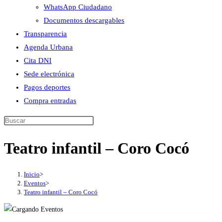
WhatsApp Ciudadano
Documentos descargables
Transparencia
Agenda Urbana
Cita DNI
Sede electrónica
Pagos deportes
Compra entradas
Buscar
en
Teatro infantil – Coro Cocó
esta
web
Inicio
>
Eventos
>
Teatro infantil – Coro Cocó