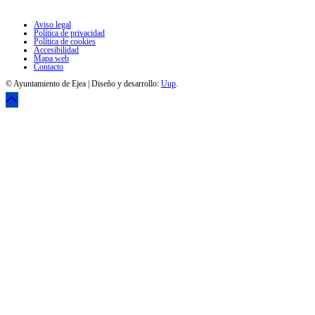
Aviso legal
Política de privacidad
Política de cookies
Accesibilidad
Mapa web
Contacto
© Ayuntamiento de Ejea | Diseño y desarrollo:
Uup
.