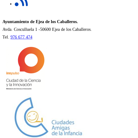
pestaña
en
una
nueva
Ayuntamiento de Ejea de los Caballeros.
pestaña
Avda. Cosculluela 1 -50600 Ejea de los Caballeros.
Tel.
976 677 474