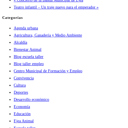
«
Concierto de la Banda Municipal de Ejea
Teatro infantil – Un traje nuevo para el emperador
»
Categorías
Agenda urbana
Agricultura, Ganadería y Medio Ambiente
Alcaldía
Bienestar Animal
Blog escuela taller
Blog taller empleo
Centro Municipal de Formación y Empleo
Convivencia
Cultura
Deportes
Desarrollo económico
Economía
Educación
Ejea Animal