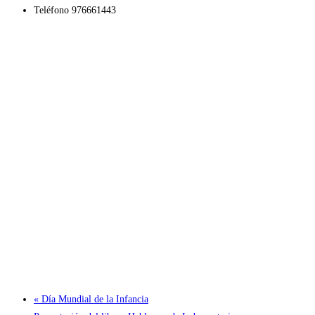
Teléfono
976661443
«
Día Mundial de la Infancia