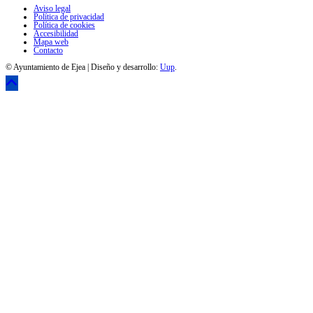
Aviso legal
Política de privacidad
Política de cookies
Accesibilidad
Mapa web
Contacto
© Ayuntamiento de Ejea | Diseño y desarrollo:
Uup
.