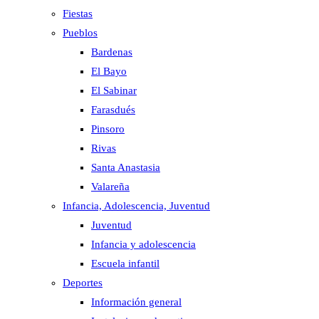
Fiestas
Pueblos
Bardenas
El Bayo
El Sabinar
Farasdués
Pinsoro
Rivas
Santa Anastasia
Valareña
Infancia, Adolescencia, Juventud
Juventud
Infancia y adolescencia
Escuela infantil
Deportes
Información general