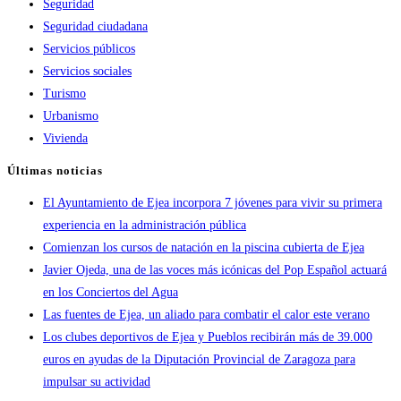
Seguridad
Seguridad ciudadana
Servicios públicos
Servicios sociales
Turismo
Urbanismo
Vivienda
Últimas noticias
El Ayuntamiento de Ejea incorpora 7 jóvenes para vivir su primera
experiencia en la administración pública
Comienzan los cursos de natación en la piscina cubierta de Ejea
Javier Ojeda, una de las voces más icónicas del Pop Español actuará
en los Conciertos del Agua
Las fuentes de Ejea, un aliado para combatir el calor este verano
Los clubes deportivos de Ejea y Pueblos recibirán más de 39.000
euros en ayudas de la Diputación Provincial de Zaragoza para
impulsar su actividad