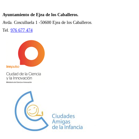
una
nueva
Ayuntamiento de Ejea de los Caballeros.
pestaña
Avda. Cosculluela 1 -50600 Ejea de los Caballeros.
Tel.
976 677 474