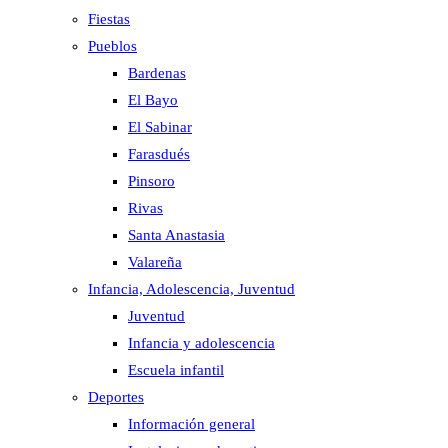
Fiestas
Pueblos
Bardenas
El Bayo
El Sabinar
Farasdués
Pinsoro
Rivas
Santa Anastasia
Valareña
Infancia, Adolescencia, Juventud
Juventud
Infancia y adolescencia
Escuela infantil
Deportes
Información general