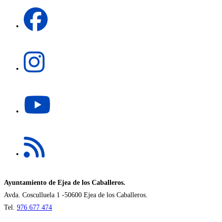
Se
nueva
abre
pestaña
en
una
Se
nueva
abre
pestaña
en
una
Se
nueva
abre
pestaña
en
una
Se
nueva
abre
pestaña
en
una
nueva
Ayuntamiento de Ejea de los Caballeros.
pestaña
Avda. Cosculluela 1 -50600 Ejea de los Caballeros.
Tel.
976 677 474