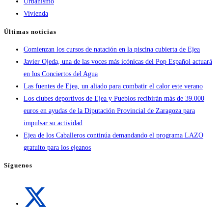
Urbanismo
Vivienda
Últimas noticias
Comienzan los cursos de natación en la piscina cubierta de Ejea
Javier Ojeda, una de las voces más icónicas del Pop Español actuará
en los Conciertos del Agua
Las fuentes de Ejea, un aliado para combatir el calor este verano
Los clubes deportivos de Ejea y Pueblos recibirán más de 39.000
euros en ayudas de la Diputación Provincial de Zaragoza para
impulsar su actividad
Ejea de los Caballeros continúa demandando el programa LAZO
gratuito para los ejeanos
Síguenos
Se
abre
en
una