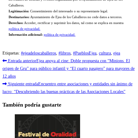
Caballeros.
Legitimación:
Consentimiento del interesado o su representante legal.
Destinatarios:
Ayuntamiento de Ejea de los Caballeros no cede datos a terceros.
Derechos:
Acceder, rectificar y suprimir los datos, tal como se explica en nuestra
política de privacidad.
Información adicional:
política de privacidad.
Etiquetas
:
#ejeadeloscaballeros
,
#libros
,
#PueblosEjea
,
cultura
,
ejea
Leer
Entrada anterior
Ejea apoya al cine: Doble propuesta con “Minions. El
más
origen de Gru” para público infantil y “El cuarto pasajero” para mayores de
12 años
artículos
Siguiente entrada
Encuentro entre asociaciones y entidades sin ánimo de
lucro: “Descubriendo las buenas prácticas de las Asociaciones Locales”
También podría gustarte