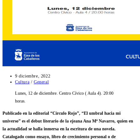
Publicación
9 diciembre, 2022
de
Categoría
Cultura
/
General
la
de
Lunes, 12 de diciembre. Centro Cívico ( Aula 4). 20:00
entrada:
la
entrada:
horas.
Publicado en la editorial “Círculo Rojo”, “El umbral hacia mi
universo” es el debut literario de la ejeana Ana Mª Navarro, quien en
la actualidad se halla inmersa en la escritura de una novela.
Catalogado como ensayo, libro de crecimiento personal o de