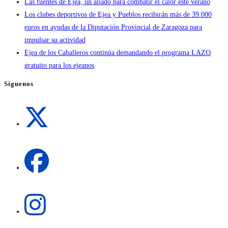
Las fuentes de Ejea, un aliado para combatir el calor este verano
Los clubes deportivos de Ejea y Pueblos recibirán más de 39.000
euros en ayudas de la Diputación Provincial de Zaragoza para
impulsar su actividad
Ejea de los Caballeros continúa demandando el programa LAZO
gratuito para los ejeanos
Síguenos
Se
abre
en
una
Se
nueva
abre
pestaña
en
una
Se
nueva
abre
pestaña
en
una