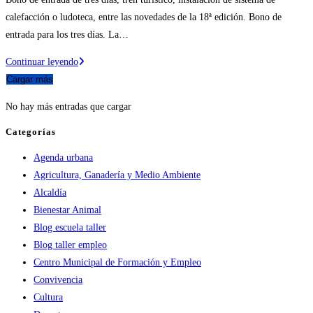
entrada:
la
calefacción o ludoteca, entre las novedades de la 18ª edición. Bono de
entrada:
entrada para los tres días. La…
18ª
Continuar leyendo
Feria
Cargar más
de
No hay más entradas que cargar
Ejea:
conoce
Categorías
todos
Agenda urbana
los
Agricultura, Ganadería y Medio Ambiente
detalles
Alcaldía
Bienestar Animal
Blog escuela taller
Blog taller empleo
Centro Municipal de Formación y Empleo
Convivencia
Cultura