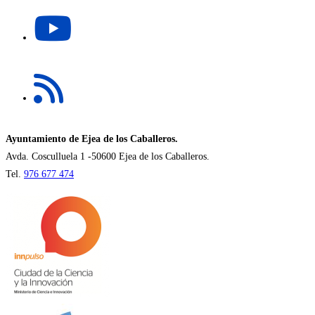
Se
nueva
abre
pestaña
en
una
Se
nueva
abre
pestaña
en
una
nueva
Ayuntamiento de Ejea de los Caballeros.
pestaña
Avda. Cosculluela 1 -50600 Ejea de los Caballeros.
Tel.
976 677 474