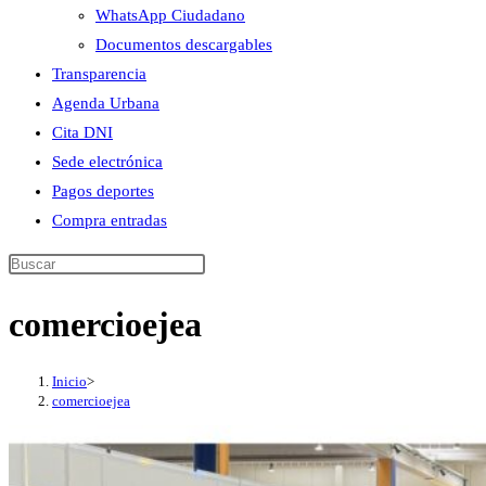
WhatsApp Ciudadano
Documentos descargables
Transparencia
Agenda Urbana
Cita DNI
Sede electrónica
Pagos deportes
Compra entradas
Buscar
en
comercioejea
esta
web
Inicio
>
comercioejea