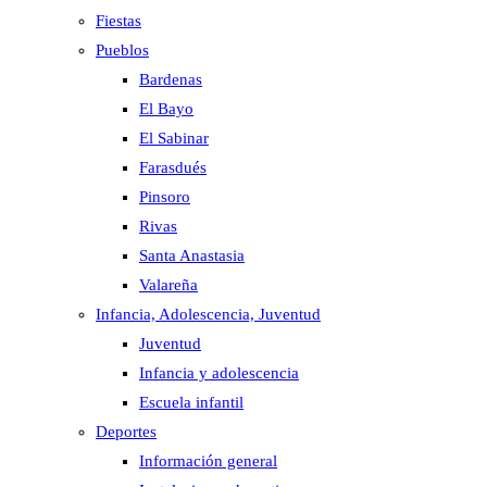
Fiestas
Pueblos
Bardenas
El Bayo
El Sabinar
Farasdués
Pinsoro
Rivas
Santa Anastasia
Valareña
Infancia, Adolescencia, Juventud
Juventud
Infancia y adolescencia
Escuela infantil
Deportes
Información general