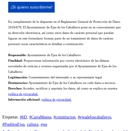
En cumplimiento de lo dispuesto en el Reglamento General de Protección de Datos
2016/679, El Ayuntamiento de Ejea de los Caballeros pone en su conocimiento que
su dirección electrónica, así como otros datos de carácter personal que puedan
figurar en este formulario forman parte de un tratamiento de datos de carácter
personal cuyas características se detallan a continuación:
Responsable:
Ayuntamiento de Ejea de los Caballeros
Finalidad:
Proporcionar información por correo electrónico de las últimas
novedades de noticias y eventos organizadas por el Ayuntamiento de Ejea de los
Caballeros.
Legitimación:
Consentimiento del interesado o su representante legal.
Destinatarios:
Ayuntamiento de Ejea de los Caballeros no cede datos a terceros.
Derechos:
Acceder, rectificar y suprimir los datos, tal como se explica en nuestra
política de privacidad.
Información adicional:
política de privacidad.
Etiquetas
:
#6D
,
#CartaMagna
,
#constitucion
,
#ejeadeloscaballeros
,
#PueblosEjea
,
cultura
,
ejea