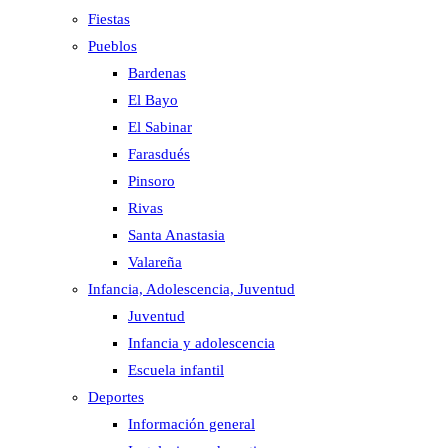
Fiestas
Pueblos
Bardenas
El Bayo
El Sabinar
Farasdués
Pinsoro
Rivas
Santa Anastasia
Valareña
Infancia, Adolescencia, Juventud
Juventud
Infancia y adolescencia
Escuela infantil
Deportes
Información general