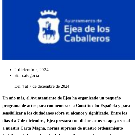
Publicación
2 diciembre, 2024
de
Categoría
Sin categoría
la
de
Del 4 al 7 de diciembre de 2024
entrada:
la
entrada:
Un año más, el Ayuntamiento de Ejea ha organizado un pequeño
programa de actos para conmemorar la Constitución Española y para
sensibilizar a los ciudadanos sobre su alcance y significado. Entre los
días 4 a 7 de diciembre, Ejea prestará con dichos actos su apoyo social
a nuestra Carta Magna, norma suprema de nuestro ordenamiento