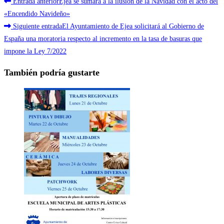
Leer
Entrada anterior
Ejea se sumará a la ilusión de la Navidad con el acto del
más
«Encendido Navideño»
Siguiente entrada
El Ayuntamiento de Ejea solicitará al Gobierno de
artículos
España una moratoria respecto al incremento en la tasa de basuras que
impone la Ley 7/2022
También podría gustarte