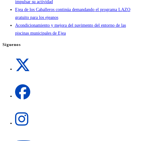
impulsar su actividad
Ejea de los Caballeros continúa demandando el programa LAZO
gratuito para los ejeanos
Acondicionamiento y mejora del pavimento del entorno de las
piscinas municipales de Ejea
Síguenos
Se
abre
en
una
Se
nueva
abre
pestaña
en
una
Se
nueva
abre
pestaña
en
una
Se