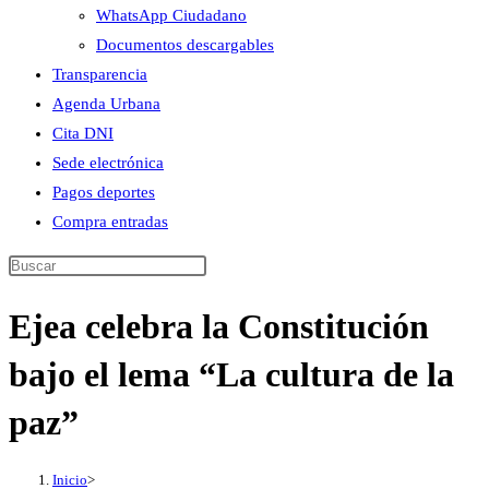
WhatsApp Ciudadano
Documentos descargables
Transparencia
Agenda Urbana
Cita DNI
Sede electrónica
Pagos deportes
Compra entradas
Buscar
en
Ejea celebra la Constitución
esta
web
bajo el lema “La cultura de la
paz”
Inicio
>