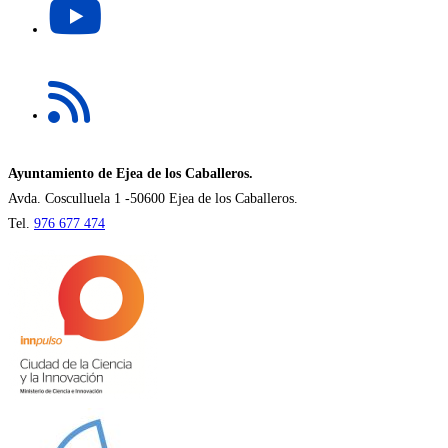
nueva
abre
pestaña
en
una
Se
nueva
abre
pestaña
en
una
nueva
Ayuntamiento de Ejea de los Caballeros.
pestaña
Avda. Cosculluela 1 -50600 Ejea de los Caballeros.
Tel.
976 677 474