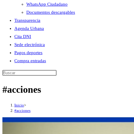
WhatsApp Ciudadano
Documentos descargables
Transparencia
Agenda Urbana
Cita DNI
Sede electrónica
Pagos deportes
Compra entradas
Buscar
en
#acciones
esta
web
Inicio
>
#acciones