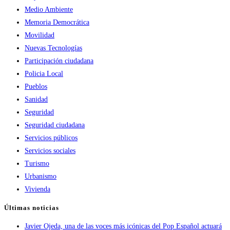
Medio Ambiente
Memoria Democrática
Movilidad
Nuevas Tecnologías
Participación ciudadana
Policia Local
Pueblos
Sanidad
Seguridad
Seguridad ciudadana
Servicios públicos
Servicios sociales
Turismo
Urbanismo
Vivienda
Últimas noticias
Javier Ojeda, una de las voces más icónicas del Pop Español actuará