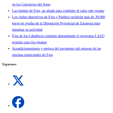
en los Conciertos del Agua
Las fuentes de Ejea, un aliado para combatir el calor este verano
Los clubes deportivos de Ejea y Pueblos recibirán más de 39.000
euros en ayudas de la Diputación Provincial de Zaragoza para
impulsar su actividad
Ejea de los Caballeros continúa demandando el programa LAZO
gratuito para los ejeanos
Acondicionamiento y mejora del pavimento del entorno de las
piscinas municipales de Ejea
Síguenos
Se
abre
en
una
Se
nueva
abre
pestaña
en