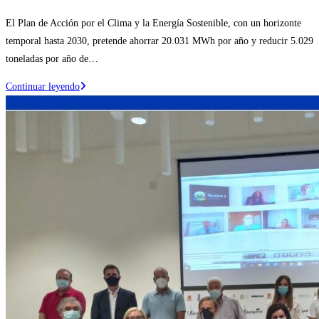
la
de
El Plan de Acción por el Clima y la Energía Sostenible, con un horizonte
entrada:
la
temporal hasta 2030, pretende ahorrar 20.031 MWh por año y reducir 5.029
entrada:
toneladas por año de…
Ejea
Continuar leyendo
de
los
Caballeros
aprueba
un
plan
para
ahorrar
consumo
energético
y
reducir
emisiones