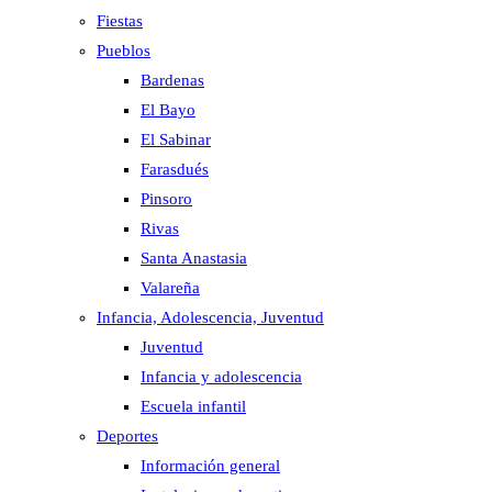
Fiestas
Pueblos
Bardenas
El Bayo
El Sabinar
Farasdués
Pinsoro
Rivas
Santa Anastasia
Valareña
Infancia, Adolescencia, Juventud
Juventud
Infancia y adolescencia
Escuela infantil
Deportes
Información general