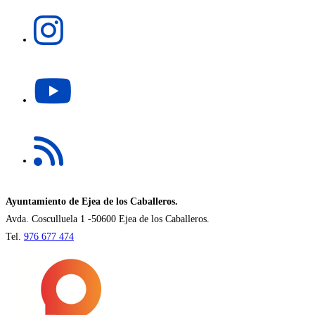
una
Se
nueva
abre
pestaña
en
una
Se
nueva
abre
pestaña
en
una
Se
nueva
abre
pestaña
en
una
nueva
Ayuntamiento de Ejea de los Caballeros.
pestaña
Avda. Cosculluela 1 -50600 Ejea de los Caballeros.
Tel.
976 677 474