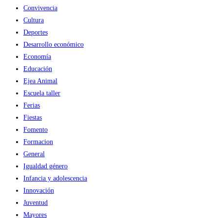
gran
Convivencia
pacto
Cultura
para
Deportes
el
Desarrollo económico
empleo
Economía
y
Educación
la
Ejea Animal
reactivación
Escuela taller
económica
Ferias
Fiestas
Fomento
Formacion
General
Igualdad género
Infancia y adolescencia
Innovación
Juventud
Mayores