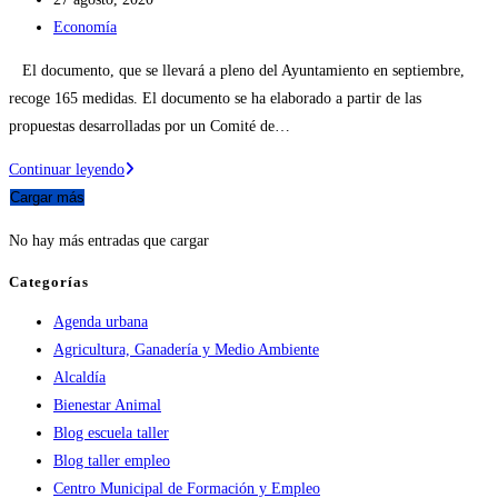
de
Categoría
Economía
la
de
El documento, que se llevará a pleno del Ayuntamiento en septiembre,
entrada:
la
recoge 165 medidas. El documento se ha elaborado a partir de las
entrada:
propuestas desarrolladas por un Comité de…
Los
Continuar leyendo
agentes
Cargar más
sociales
No hay más entradas que cargar
y
económicos
Categorías
de
Agenda urbana
Ejea
Agricultura, Ganadería y Medio Ambiente
de
Alcaldía
los
Bienestar Animal
Caballeros
Blog escuela taller
aprueban
Blog taller empleo
un
Centro Municipal de Formación y Empleo