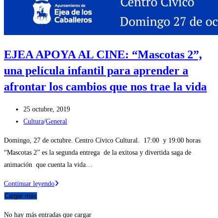
EJEA APOYA AL CINE: “Mascotas 2”,
una película infantil para aprender a
afrontar los cambios que nos trae la vida
Publicación
25 octubre, 2019
de
Categoría
Cultura
/
General
la
de
Domingo, 27 de octubre. Centro Cívico Cultural. 17:00 y 19:00 horas
entrada:
la
“Mascotas 2” es la segunda entrega de la exitosa y divertida saga de
entrada:
animación que cuenta la vida…
EJEA
Continuar leyendo
APOYA
Cargar más
AL
No hay más entradas que cargar