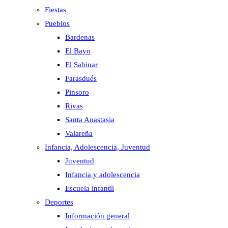
Fiestas
Pueblos
Bardenas
El Bayo
El Sabinar
Farasdués
Pinsoro
Rivas
Santa Anastasia
Valareña
Infancia, Adolescencia, Juventud
Juventud
Infancia y adolescencia
Escuela infantil
Deportes
Información general