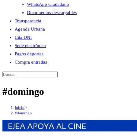
WhatsApp Ciudadano
Documentos descargables
Transparencia
Agenda Urbana
Cita DNI
Sede electrónica
Pagos deportes
Compra entradas
Buscar
en
#domingo
esta
web
Inicio
>
#domingo