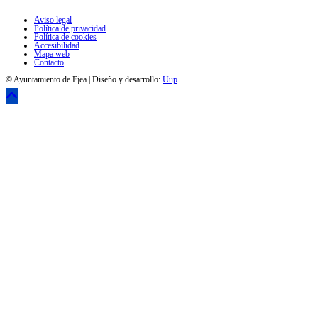
Aviso legal
Política de privacidad
Política de cookies
Accesibilidad
Mapa web
Contacto
© Ayuntamiento de Ejea | Diseño y desarrollo:
Uup
.