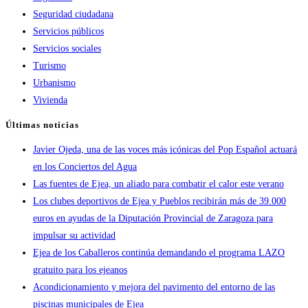
Seguridad ciudadana
Servicios públicos
Servicios sociales
Turismo
Urbanismo
Vivienda
Últimas noticias
Javier Ojeda, una de las voces más icónicas del Pop Español actuará
en los Conciertos del Agua
Las fuentes de Ejea, un aliado para combatir el calor este verano
Los clubes deportivos de Ejea y Pueblos recibirán más de 39.000
euros en ayudas de la Diputación Provincial de Zaragoza para
impulsar su actividad
Ejea de los Caballeros continúa demandando el programa LAZO
gratuito para los ejeanos
Acondicionamiento y mejora del pavimento del entorno de las
piscinas municipales de Ejea