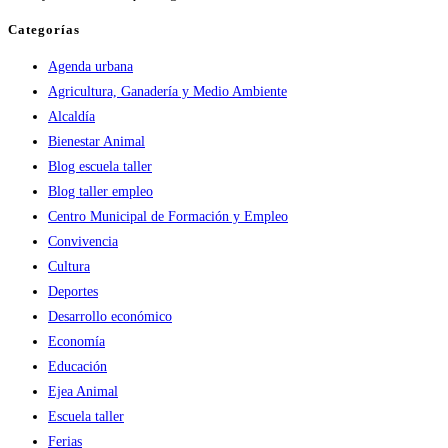
CINE:
“Mascotas
Categorías
2”,
Agenda urbana
una
Agricultura, Ganadería y Medio Ambiente
película
Alcaldía
infantil
Bienestar Animal
para
Blog escuela taller
aprender
Blog taller empleo
a
Centro Municipal de Formación y Empleo
afrontar
Convivencia
los
Cultura
cambios
Deportes
que
Desarrollo económico
nos
Economía
trae
Educación
la
Ejea Animal
vida
Escuela taller
Ferias