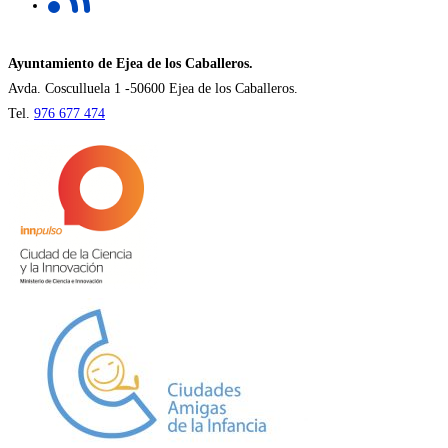
pestaña
en
una
nueva
Ayuntamiento de Ejea de los Caballeros.
pestaña
Avda. Cosculluela 1 -50600 Ejea de los Caballeros.
Tel.
976 677 474