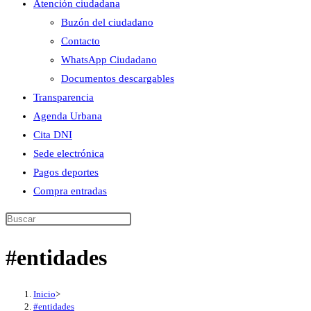
Atención ciudadana
Buzón del ciudadano
Contacto
WhatsApp Ciudadano
Documentos descargables
Transparencia
Agenda Urbana
Cita DNI
Sede electrónica
Pagos deportes
Compra entradas
Buscar
en
#entidades
esta
web
Inicio
>
#entidades