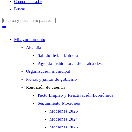
Compra entradas
Buscar
Buscar
Pulsa
en
Escape
esta
para
Mi ayuntamiento
web
cerrar
Alcaldía
el
Saludo de la alcaldesa
panel
Agenda institucional de la alcaldesa
de
Organización municipal
búsqueda.
Plenos y juntas de gobierno
Rendición de cuentas
Pacto Empleo y Reactivación Económica
Seguimiento Mociones
Mociones 2023
Mociones 2024
Mociones 2025